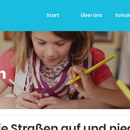
Start
Über Uns
Schul
n
e Straßen auf und nied