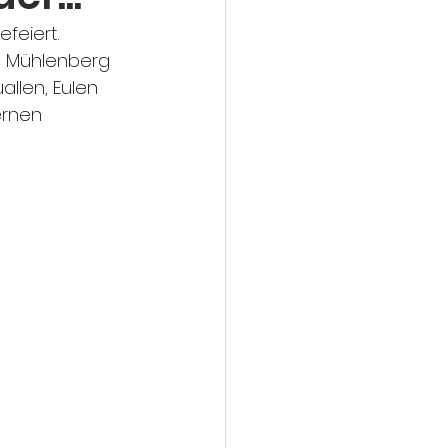
feiert. 
n Mühlenberg 
llen, Eulen 
rnen 