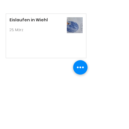
Eislaufen in Wiehl
25. März
Impressum
Datenschutz
Kontakt
Telefon: 02297/520 (OGS: 02297/9099045)
E-Mail:
verwaltung@regenbogenschule-
reichshof.de
Adresse
Regenbogenschule GGS Wildbergerhütte