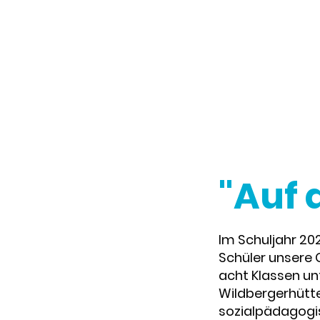
"Auf 
Im Schuljahr 20
Schüler unsere 
acht Klassen u
Wildbergerhütt
sozialpädagogis