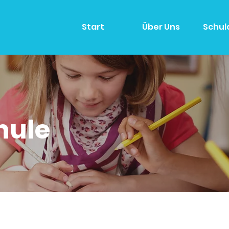
Start
Über Uns
Schul
hule