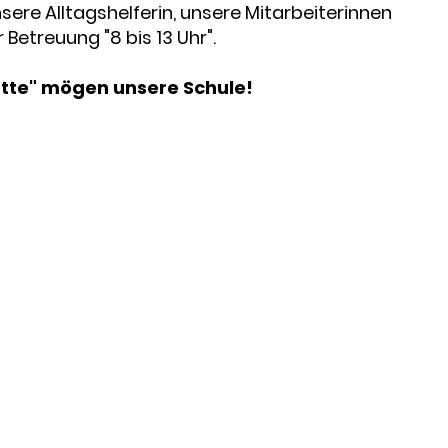
sere Alltagshelferin, unsere Mitarbeiterinnen
Betreuung "8 bis 13 Uhr".
ütte" mögen unsere Schule!
Kontakt
Telefon: 02297/520 (OGS: 02297/9099045)
E-Mail:
verwaltung@regenbogenschule-reichshof.de