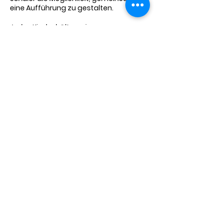
eine Aufführung zu gestalten.
Jedes Kind erhält zwei
Unterrichtsstunden pro Woche.
Eine Stunde erfolgt im JeKits-Ensemble
und eine Stunde in der
Instrumentalgruppe.
Jedes Kind bekommt für den Unterricht
und das Üben zuhause ein
Leihinstrument.
Der Unterricht wird von
MusikpädagogInnen der Werdin
Musikschule erteilt.
Die Teilnahme ist freiwillig und
kostenpflichtig und bedarf einer
Anmeldung.
Bei weiteren Fragen
sprechen Sie uns gerne an!