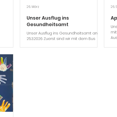
26. März
26. 
Unser Ausflug ins
Ap
Gesundheitsamt
Un
mit
Unser Ausflug ins Gesundheitsamt am
Aus
25.3.2026 Zuerst sind wir mit dem Bus
Bau
nach Gummersbach gefahren, das hat
30 Minuten gedauert. Dann haben wir
Namen-Schilder bekommen. Es gab 3
Stationen und 3 Gruppen mit 3 Farben.
Bei der ersten Station waren wir in einer
Zahnarztpraxis und haben dort etwas
über Karies gelernt zum Beispiel wie er
entsteht. Bei der zweiten Station haben
wir Rätsel zum Thema Ernährung gelöst.
Bei Station 3 haben wir gelernt wie man
richtig Zähne putzt, daf