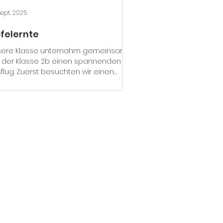
Sept. 2025
felernte
sere Klasse unternahm gemeinsam
 der Klasse 2b einen spannenden
flug. Zuerst besuchten wir einen
ernhof, wo wir die Ziegen...