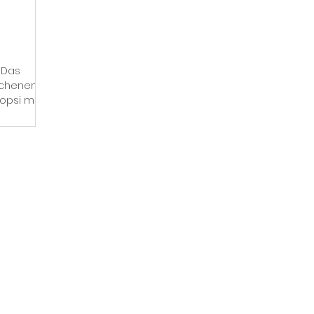
. Das
Wochenende
opsi mit
Kontakt
Telefon: 02297/520 (OGS: 02297/9099045)
E-Mail:
verwaltung@regenbogenschule-reichshof.de
Adresse