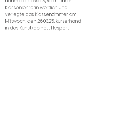
nahm die Klasse 3/4c mit ihrer 
Klassenlehrerin wörtlich und 
verlegte das Klassenzimmer am 
Mittwoch, den 26.03.25, kurzerhand 
in das Kunstkabinett Hespert. 